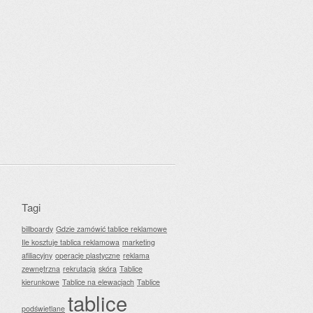
Tagi
billboardy
Gdzie zamówić tablice reklamowe
Ile kosztuje tablica reklamowa
marketing
afiliacyjny
operacje plastyczne
reklama
zewnętrzna
rekrutacja
skóra
Tablice
kierunkowe
Tablice na elewacjach
Tablice
tablice
podświetlane