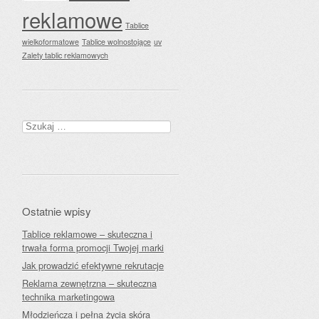
reklamowe
Tablice
wielkoformatowe
Tablice wolnostojące
uv
Zalety tablic reklamowych
Szukaj:
Ostatnie wpisy
Tablice reklamowe – skuteczna i
trwała forma promocji Twojej marki
Jak prowadzić efektywne rekrutacje
Reklama zewnętrzna – skuteczna
technika marketingowa
Młodzieńcza i pełna życia skóra