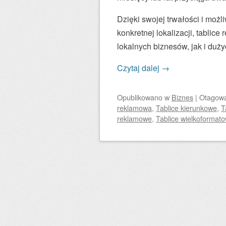
Dzięki swojej trwałości i moż
konkretnej lokalizacji, tabli
lokalnych biznesów, jak i duż
Czytaj dalej
→
Opublikowano
w
Biznes
|
Otagow
reklamowa
,
Tablice kierunkowe
,
T
reklamowe
,
Tablice wielkoformat
Zobacz wpisy