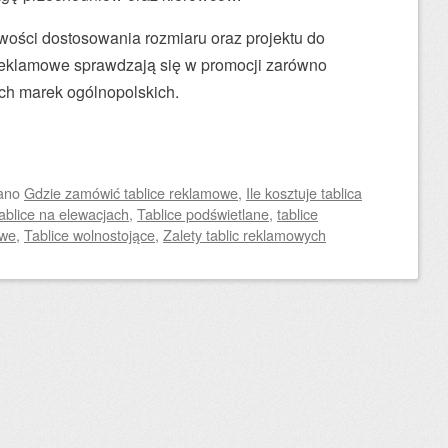
liwości dostosowania rozmiaru oraz projektu do
ce reklamowe sprawdzają się w promocji zarówno
ych marek ogólnopolskich.
ano
Gdzie zamówić tablice reklamowe
,
Ile kosztuje tablica
ablice na elewacjach
,
Tablice podświetlane
,
tablice
owe
,
Tablice wolnostojące
,
Zalety tablic reklamowych