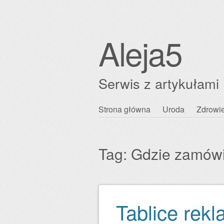
Aleja5
Serwis z artykułami
Przejdź
Strona główna
Uroda
Zdrowi
Główne menu
do
treści
Tag:
Gdzie zamówi
Tablice rek
Zobacz wpisy