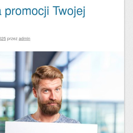
 promocji Twojej
025
przez
admin