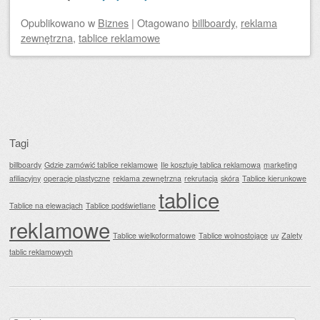
Opublikowano
w
Biznes
|
Otagowano
billboardy
,
reklama
zewnętrzna
,
tablice reklamowe
Zobacz wpisy
Tagi
billboardy
Gdzie zamówić tablice reklamowe
Ile kosztuje tablica reklamowa
marketing
afiliacyjny
operacje plastyczne
reklama zewnętrzna
rekrutacja
skóra
Tablice kierunkowe
tablice
Tablice na elewacjach
Tablice podświetlane
reklamowe
Tablice wielkoformatowe
Tablice wolnostojące
uv
Zalety
tablic reklamowych