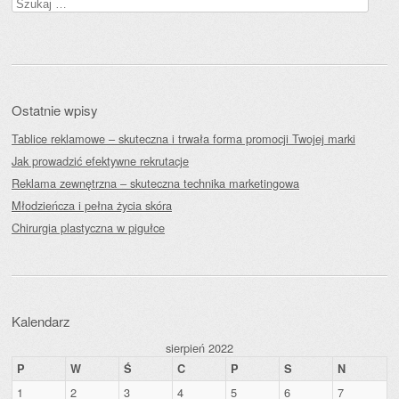
Szukaj:
Ostatnie wpisy
Tablice reklamowe – skuteczna i trwała forma promocji Twojej marki
Jak prowadzić efektywne rekrutacje
Reklama zewnętrzna – skuteczna technika marketingowa
Młodzieńcza i pełna życia skóra
Chirurgia plastyczna w pigułce
Kalendarz
sierpień 2022
P
W
Ś
C
P
S
N
1
2
3
4
5
6
7