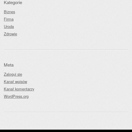
Kategorie
Biznes
Firma
Uroda
Zdrowie
Meta
Zaloguj się
Kanał wpisów
Kanał komentarzy
WordPress.org