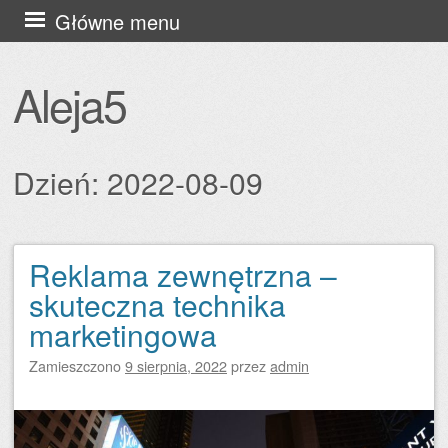
Przejdź
Główne menu
do
treści
Aleja5
Dzień:
2022-08-09
Reklama zewnętrzna –
Zobacz wpisy
skuteczna technika
marketingowa
Zamieszczono
9 sierpnia, 2022
przez
admin